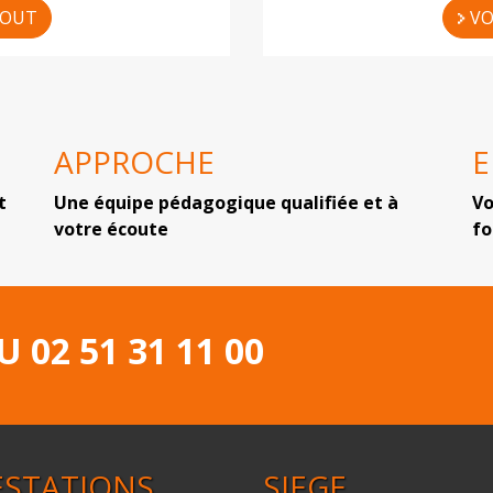
TOUT
VO
APPROCHE
t
Une équipe pédagogique qualifiée et à
Vo
votre écoute
f
AU
02 51 31 11 00
ESTATIONS
SIEGE