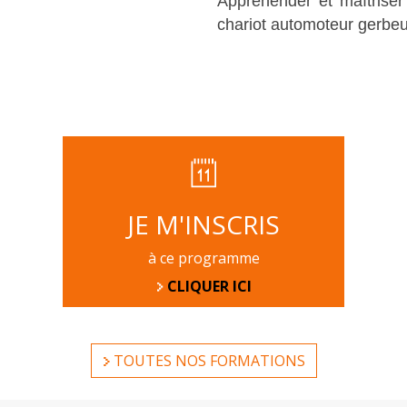
Appréhender et maîtriser 
chariot automoteur gerbe
JE M'INSCRIS
à ce programme
CLIQUER ICI
TOUTES NOS FORMATIONS