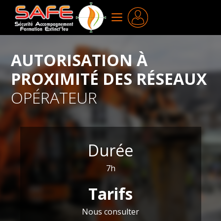
Aller
au
MENU
contenu
principal
AUTORISATION À
PROXIMITÉ DES RÉSEAUX
OPÉRATEUR
Durée
7h
Tarifs
Nous consulter