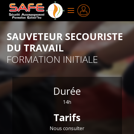
Aller
au
MENU
contenu
principal
SAUVETEUR SECOURISTE
DU TRAVAIL
FORMATION INITIALE
Durée
14h
Tarifs
Nous consulter