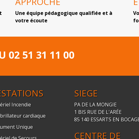
APPROCHE
t
Une équipe pédagogique qualifiée et à
Vo
votre écoute
f
AU
02 51 31 11 00
ESTATIONS
SIEGE
ériel Incendie
PA DE LA MONGIE
1 BIS RUE DE L'ARÉE
brillateur cardiaque
85 140 ESSARTS EN BOCAG
ument Unique
CENTRE DE
ériel de Secours