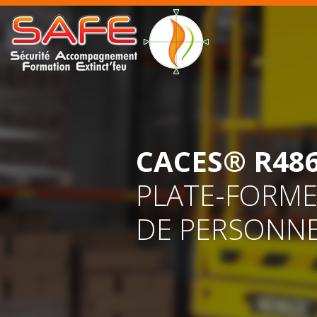
Aller
au
contenu
principal
CACES® R48
PLATE-FORME
DE PERSONN