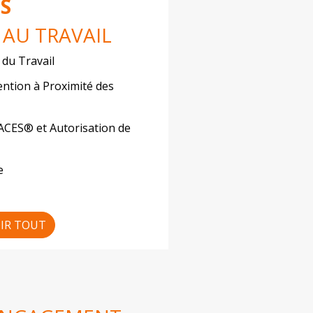
S
AU TRAVAIL
 du Travail
ention à Proximité des
CACES® et Autorisation de
e
IR TOUT